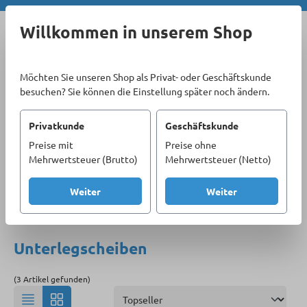
Zum Hauptinhalt springen
Willkommen in unserem Shop
Möchten Sie unseren Shop als Privat- oder Geschäftskunde
besuchen? Sie können die Einstellung später noch ändern.
Privatkunde
Geschäftskunde
Preise mit
Preise ohne
Sortiment
Befestigungstechnik
Scheiben
Mehrwertsteuer (Brutto)
Mehrwertsteuer (Netto)
Unterlegscheiben
Weiter
Weiter
Produkte filtern
Unterlegscheiben
(3 Artikel gefunden)