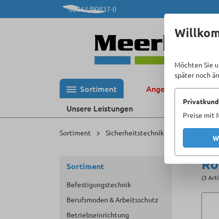
02861/80837-0
 Hauptinhalt springen
Zur Suche springen
Zur Hauptnavigation springen
Willko
Möchten Sie u
später noch ä
Sortiment
Angebote %
Privatkund
Unsere Leistungen
Preise mit 
Sortiment
Sicherheitstechnik & Beschläge
W
Ro
Sortiment
(3 Art
Befestigungstechnik
Berufsmoden & Arbeitsschutz
Betriebseinrichtung