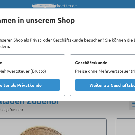
info@meerkoetter.de
mmen in unserem Shop
nseren Shop als Privat- oder Geschäftskunde besuchen? Sie können die 
ndern.
Kataloge
Unsere Homepages
e
Geschäftskunde
Mehrwertsteuer (Brutto)
Preise ohne Mehrwertsteuer (N
Fenstergriffe & Fensterbeschläge
Rolladen Zubehör
eiter als Privatkunde
Weiter als Geschäftsk
lladen Zubehör
ikel gefunden)