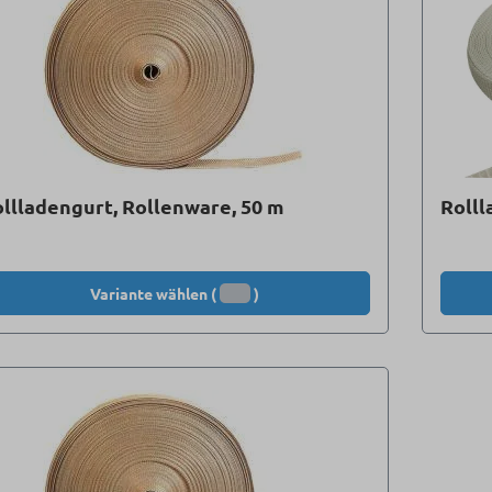
llladengurt, Rollenware, 50 m
Rolll
Variante wählen (
)