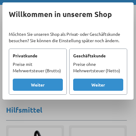
Zum Hauptinhalt springen
Willkommen in unserem Shop
Möchten Sie unseren Shop als Privat- oder Geschäftskunde
besuchen? Sie können die Einstellung später noch ändern.
Privatkunde
Geschäftskunde
Preise mit
Preise ohne
Sortiment
Schweißtechnik
Mehrwertsteuer (Brutto)
Mehrwertsteuer (Netto)
Arbeits- und Umgebungsschutz
Hilfsmittel
Weiter
Weiter
Produkte filtern
Hilfsmittel