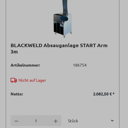
BLACKWELD Absauganlage START Arm
3m
Artikelnummer:
186754
Nicht auf Lager
Netto:
2.082,50 €
*
Einheit
Anzahl verringern
Anzahl erhöhen