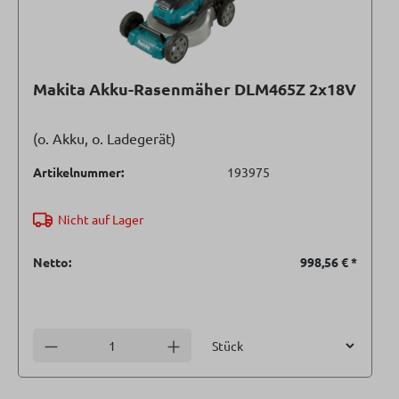
Makita Akku-Rasenmäher DLM465Z 2x18V
(o. Akku, o. Ladegerät)
Artikelnummer:
193975
Nicht auf Lager
Netto:
998,56 €
*
Einheit
Anzahl verringern
Anzahl erhöhen