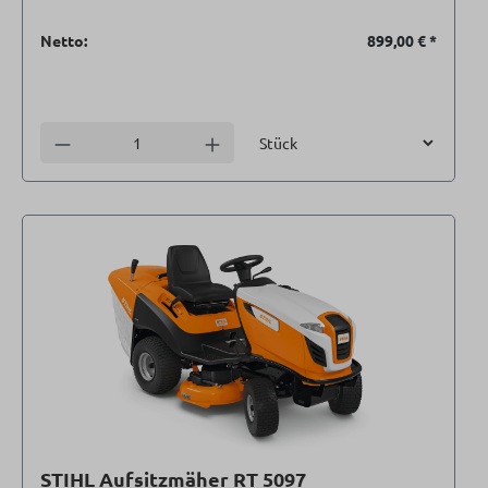
Netto:
899,00 €
*
Einheit
Anzahl verringern
Anzahl erhöhen
STIHL Aufsitzmäher RT 5097