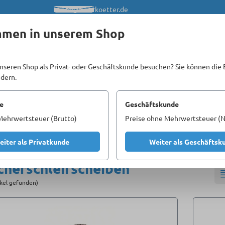
info@meerkoetter.de
mmen in unserem Shop
nseren Shop als Privat- oder Geschäftskunde besuchen? Sie können die 
ndern.
Kataloge
Unsere Homepages
e
Geschäftskunde
Mehrwertsteuer (Brutto)
Preise ohne Mehrwertsteuer (N
Fächerschleifscheiben
eiter als Privatkunde
Weiter als Geschäftsk
cherschleifscheiben
ikel gefunden)