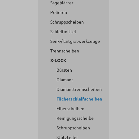
Sägeblätter
Polieren
Schruppscheiben
Schleifmittel
Senk-/ Entgratwerkzeuge
Trennscheiben
X-LOCK
Bürsten
Diamant
Diamanttrennscheiben
Fächerschleifscheiben
Fiberscheiben
Reinigungsscheibe
Schruppscheiben
Stützteller