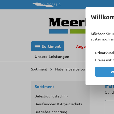
02861/80837-0
 Hauptinhalt springen
Zur Suche springen
Zur Hauptnavigation springen
Willko
Möchten Sie u
später noch ä
Sortiment
Angebote %
Privatkund
Unsere Leistungen
Preise mit 
Sortiment
Materialbearbeitung
X-LOCK
W
Fä
Sortiment
(2 Art
Befestigungstechnik
Berufsmoden & Arbeitsschutz
Betriebseinrichtung