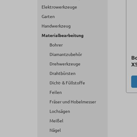
Elektrowerkzeuge
Garten
Handwerkzeug
Materialbearbeitung
Bohrer
Diamantzubehör
Bo
X5
Drehwerkzeuge
Drahtbürsten
Dicht- & Füllstoffe
Feilen
Fräser und Hobelmesser
Lochsägen
Meißel
Nägel