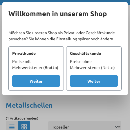
Zum Hauptinhalt springen
Willkommen in unserem Shop
Möchten Sie unseren Shop als Privat- oder Geschäftskunde
besuchen? Sie können die Einstellung später noch ändern.
Privatkunde
Geschäftskunde
Preise mit
Preise ohne
Sortiment
Befestigungstechnik
Schellen
Mehrwertsteuer (Brutto)
Mehrwertsteuer (Netto)
Metallschellen
Weiter
Weiter
Produkte filtern
Metallschellen
(1 Artikel gefunden)