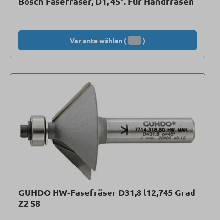
Bosch Fasefräser, D1, 45°. Für Handfräsen
Variante wählen (
)
GUHDO HW-Fasefräser D31,8 l12,745 Grad
Z2 S8