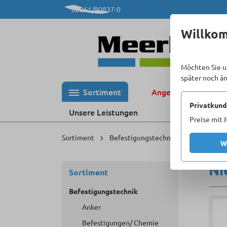
02861/80837-0
 Hauptinhalt springen
Zur Suche springen
Zur Hauptnavigation springen
Willko
Möchten Sie u
später noch ä
Sortiment
Angebote %
Privatkund
Unsere Leistungen
Preise mit 
Sortiment
Befestigungstechnik
Nieten
W
Ni
Sortiment
Befestigungstechnik
Anker
Befestigungen/ Chemie