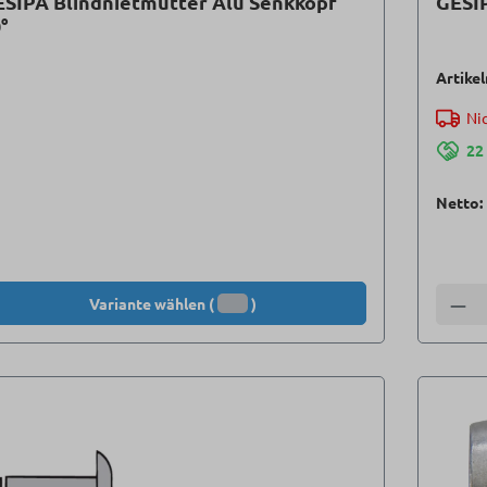
SIPA Blindnietmutter Alu Senkkopf
GESI
°
Artike
Nic
22
Netto:
Variante wählen (
)
Anzah