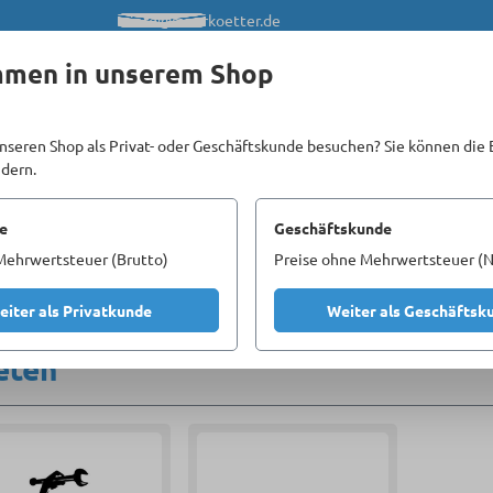
info@meerkoetter.de
mmen in unserem Shop
nseren Shop als Privat- oder Geschäftskunde besuchen? Sie können die 
ndern.
Kataloge
Unsere Homepages
e
Geschäftskunde
Mehrwertsteuer (Brutto)
Preise ohne Mehrwertsteuer (N
eiter als Privatkunde
Weiter als Geschäftsk
eten