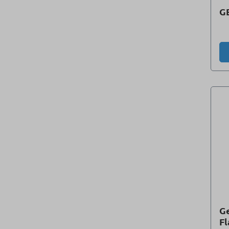
GE
Ge
F