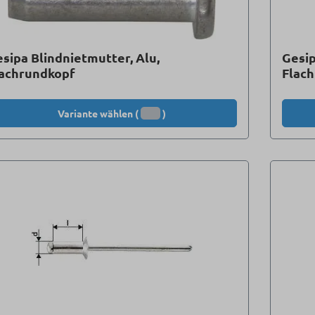
sipa Blindnietmutter, Alu,
Gesip
lachrundkopf
Flac
Variante wählen (
)