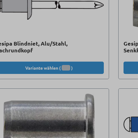
sipa Blindniet, Alu/Stahl,
Gesip
lachrundkopf
Senkk
Variante wählen (
)