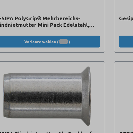
ESIPA PolyGrip® Mehrbereichs-
Gesip
indnietmutter Mini Pack Edelstahl,
andard, Flachrundkopf
Variante wählen (
)