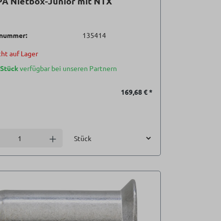
PA Nietbox-Junior mit NTX
lnummer:
135414
ht auf Lager
 Stück
verfügbar bei unseren Partnern
169,68 €
*
Einheit
l verringern
Anzahl erhöhen