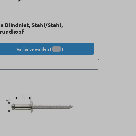
a Blindniet, Stahl/Stahl,
hrundkopf
Variante wählen (
)