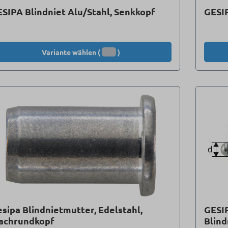
SIPA Blindniet Alu/Stahl, Senkkopf
GESIP
Variante wählen (
)
sipa Blindnietmutter, Edelstahl,
GESI
lachrundkopf
Blind