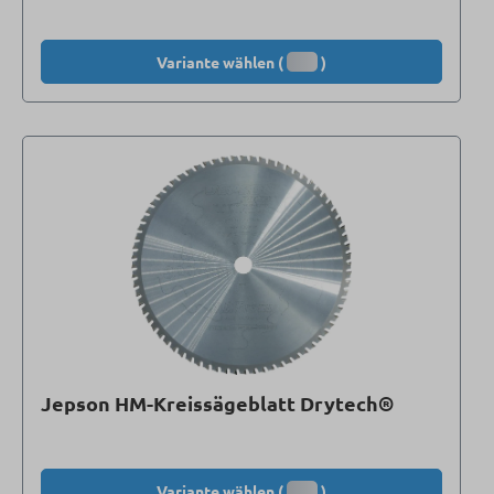
Variante wählen (
)
Jepson HM-Kreissägeblatt Drytech®
Variante wählen (
)