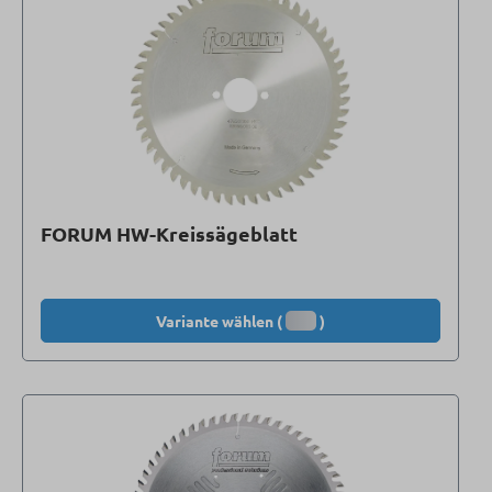
FORUM HW-Kreissägeblatt
Variante wählen (
)