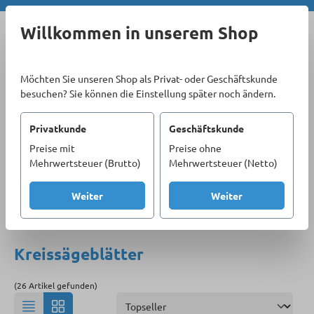
Zum Hauptinhalt springen
Willkommen in unserem Shop
Möchten Sie unseren Shop als Privat- oder Geschäftskunde
besuchen? Sie können die Einstellung später noch ändern.
Privatkunde
Geschäftskunde
Preise mit
Preise ohne
Sortiment
Materialbearbeitung
Sägeblätter
Mehrwertsteuer (Brutto)
Mehrwertsteuer (Netto)
Kreissägeblätter
Weiter
Weiter
Produkte filtern
Kreissägeblätter
(26 Artikel gefunden)