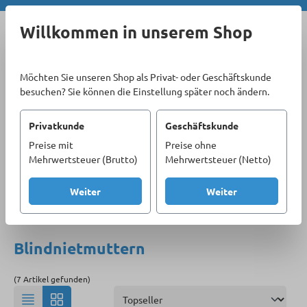
Zum Hauptinhalt springen
Willkommen in unserem Shop
Möchten Sie unseren Shop als Privat- oder Geschäftskunde
besuchen? Sie können die Einstellung später noch ändern.
Privatkunde
Geschäftskunde
Preise mit
Preise ohne
Sortiment
Befestigungstechnik
Nieten
Mehrwertsteuer (Brutto)
Mehrwertsteuer (Netto)
Blindnietmuttern
Weiter
Weiter
Produkte filtern
Blindnietmuttern
(7 Artikel gefunden)