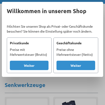
Zum Hauptinhalt springen
Willkommen in unserem Shop
Möchten Sie unseren Shop als Privat- oder Geschäftskunde
besuchen? Sie können die Einstellung später noch ändern.
Privatkunde
Geschäftskunde
Preise mit
Preise ohne
Sortiment
Materialbearbeitung
Mehrwertsteuer (Brutto)
Mehrwertsteuer (Netto)
Senk-/ Entgratwerkzeuge
Senkwerkzeuge
Weiter
Weiter
Produkte filtern
Senkwerkzeuge