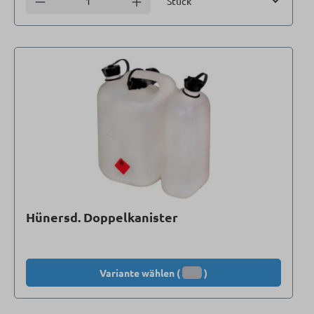
Anzahl verringern
Anzahl erhöhen
Hünersd. Doppelkanister
Variante wählen (
)