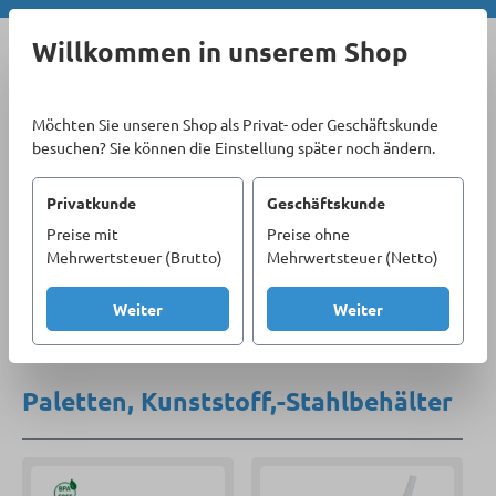
Zum Hauptinhalt springen
Willkommen in unserem Shop
Möchten Sie unseren Shop als Privat- oder Geschäftskunde
besuchen? Sie können die Einstellung später noch ändern.
Privatkunde
Geschäftskunde
Preise mit
Preise ohne
Sortiment
Betriebseinrichtung
Lager
Mehrwertsteuer (Brutto)
Mehrwertsteuer (Netto)
Paletten, Kunststoff,-Stahlbehälter
Weiter
Weiter
Produkte filtern
Paletten, Kunststoff,-Stahlbehälter