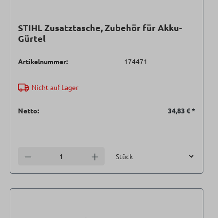
STIHL Zusatztasche, Zubehör für Akku-
Gürtel
Artikelnummer:
174471
Nicht auf Lager
Netto:
34,83 €
*
Einheit
Anzahl verringern
Anzahl erhöhen