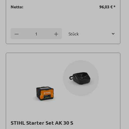
Netto:
96,03 €
*
Einheit
Anzahl verringern
Anzahl erhöhen
STIHL Starter Set AK 30 S