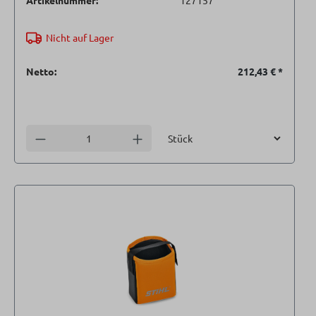
Artikelnummer:
127157
Nicht auf Lager
Netto:
212,43 €
*
Einheit
Anzahl verringern
Anzahl erhöhen