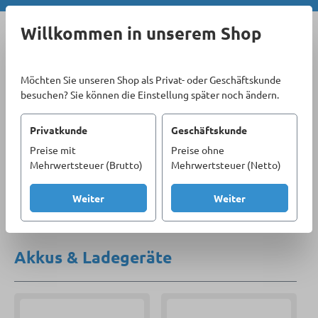
Zum Hauptinhalt springen
Willkommen in unserem Shop
Möchten Sie unseren Shop als Privat- oder Geschäftskunde
besuchen? Sie können die Einstellung später noch ändern.
Privatkunde
Geschäftskunde
Preise mit
Preise ohne
Sortiment
Garten
Produktzubehör
Mehrwertsteuer (Brutto)
Mehrwertsteuer (Netto)
Akkus & Ladegeräte
Weiter
Weiter
Produkte filtern
Akkus & Ladegeräte