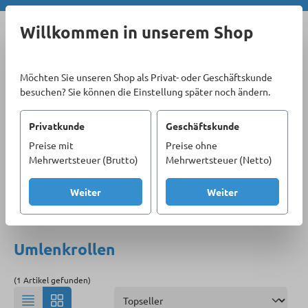
Zum Hauptinhalt springen
Willkommen in unserem Shop
Möchten Sie unseren Shop als Privat- oder Geschäftskunde
besuchen? Sie können die Einstellung später noch ändern.
Privatkunde
Geschäftskunde
Preise mit
Preise ohne
Sortiment
Sicherheitstechnik & Beschläge
Mehrwertsteuer (Brutto)
Mehrwertsteuer (Netto)
Seilbeschläge
Umlenkrollen
Weiter
Weiter
Produkte filtern
Umlenkrollen
(1 Artikel gefunden)