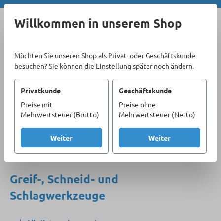
Zum Hauptinhalt springen
Willkommen in unserem Shop
Möchten Sie unseren Shop als Privat- oder Geschäftskunde
besuchen? Sie können die Einstellung später noch ändern.
Privatkunde
Geschäftskunde
Preise mit
Preise ohne
Sortiment
Handwerkzeug
Mehrwertsteuer (Brutto)
Mehrwertsteuer (Netto)
Greif-, Schneid- und Schlagwerkzeuge
Weiter
Weiter
Produkte filtern
Greif-, Schneid- und
Schlagwerkzeuge