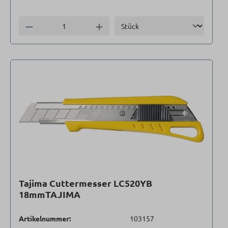
Einheit
Anzahl verringern
Anzahl erhöhen
Tajima Cuttermesser LC520YB
18mmTAJIMA
Artikelnummer:
103157