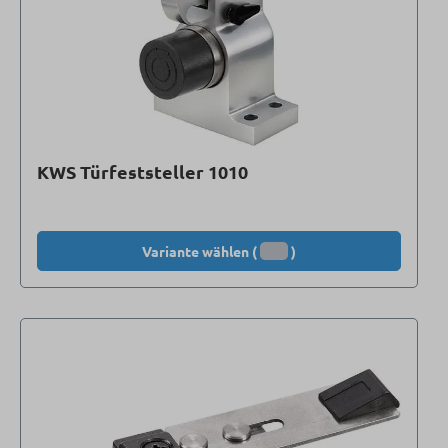
KWS Türfeststeller 1010
Variante wählen (
)