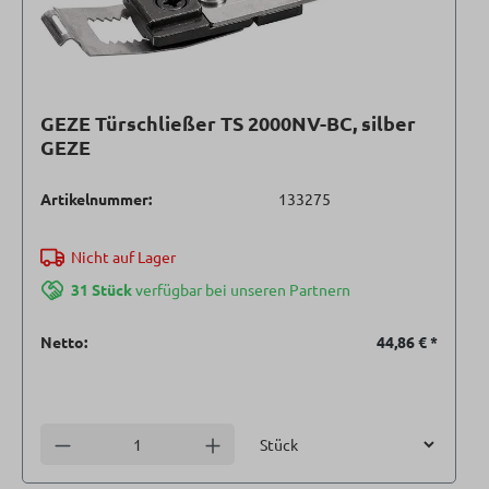
GEZE Türschließer TS 2000NV-BC, silber
GEZE
Artikelnummer:
133275
Nicht auf Lager
31 Stück
verfügbar bei unseren Partnern
Netto:
44,86 €
*
Einheit
Anzahl verringern
Anzahl erhöhen