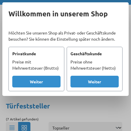
Zum Hauptinhalt springen
Willkommen in unserem Shop
Möchten Sie unseren Shop als Privat- oder Geschäftskunde
besuchen? Sie können die Einstellung später noch ändern.
Privatkunde
Geschäftskunde
Preise mit
Preise ohne
Sortiment
Sicherheitstechnik & Beschläge
Mehrwertsteuer (Brutto)
Mehrwertsteuer (Netto)
Türbeschläge
Türfeststeller
Weiter
Weiter
Produkte filtern
Türfeststeller
(7 Artikel gefunden)