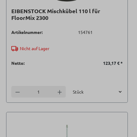
EIBENSTOCK Mischkübel 110 l für
FloorMix 2300
Artikelnummer:
154761
Nicht auf Lager
Netto:
123,17 €
*
Einheit
Anzahl verringern
Anzahl erhöhen