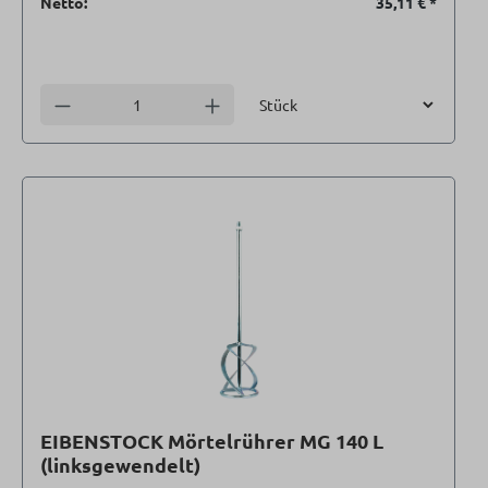
Netto:
35,11 €
*
Einheit
Anzahl verringern
Anzahl erhöhen
EIBENSTOCK Mörtelrührer MG 140 L
(linksgewendelt)