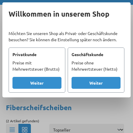
Zum Hauptinhalt springen
Willkommen in unserem Shop
Möchten Sie unseren Shop als Privat- oder Geschäftskunde
besuchen? Sie können die Einstellung später noch ändern.
Privatkunde
Geschäftskunde
Preise mit
Preise ohne
Sortiment
Materialbearbeitung
Schleifmittel
Mehrwertsteuer (Brutto)
Mehrwertsteuer (Netto)
Fiberscheifscheiben
Weiter
Weiter
Produkte filtern
Fiberscheifscheiben
(2 Artikel gefunden)