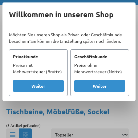
Zum Hauptinhalt springen
Willkommen in unserem Shop
Möchten Sie unseren Shop als Privat- oder Geschäftskunde
besuchen? Sie können die Einstellung später noch ändern.
Privatkunde
Geschäftskunde
Preise mit
Preise ohne
Sortiment
Sicherheitstechnik & Beschläge
Mehrwertsteuer (Brutto)
Mehrwertsteuer (Netto)
Möbelbeschläge
Tischbeine, Möbelfüße, Sockel
Weiter
Weiter
Produkte filtern
Tischbeine, Möbelfüße, Sockel
(3 Artikel gefunden)