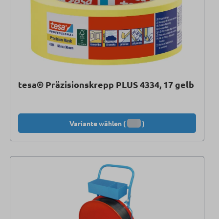
tesa® Präzisionskrepp PLUS 4334, 17 gelb
Variante wählen (
)