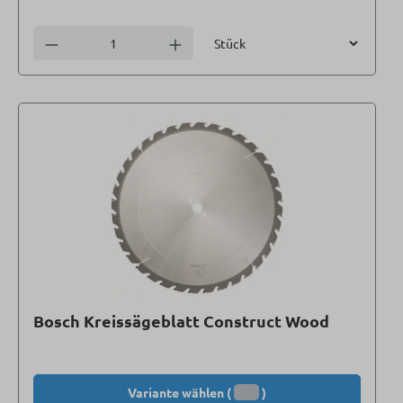
Einheit
Anzahl verringern
Anzahl erhöhen
Bosch Kreissägeblatt Construct Wood
Variante wählen (
)