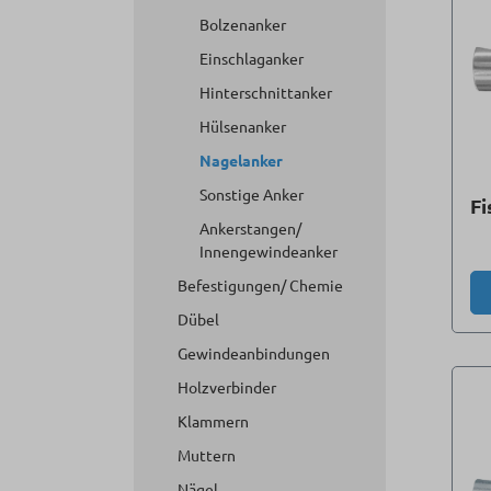
Bolzenanker
Einschlaganker
Hinterschnittanker
Hülsenanker
Nagelanker
Sonstige Anker
Fi
Ankerstangen/
Innengewindeanker
Befestigungen/ Chemie
Dübel
Gewindeanbindungen
Holzverbinder
Klammern
Muttern
Nägel