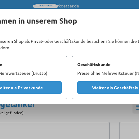
info@meerkoetter.de
mmen in unserem Shop
nseren Shop als Privat- oder Geschäftskunde besuchen? Sie können die 
ndern.
Kataloge
Unsere Homepages
e
Geschäftskunde
Mehrwertsteuer (Brutto)
Preise ohne Mehrwertsteuer (N
Nagelanker
eiter als Privatkunde
Weiter als Geschäftsk
gelanker
ikel gefunden)