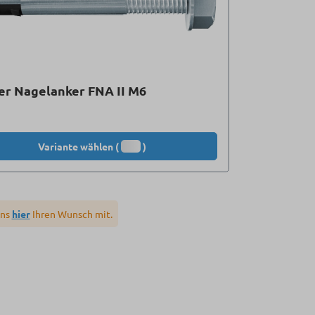
er Nagelanker FNA II M6
Variante wählen (
)
uns
hier
Ihren Wunsch mit.