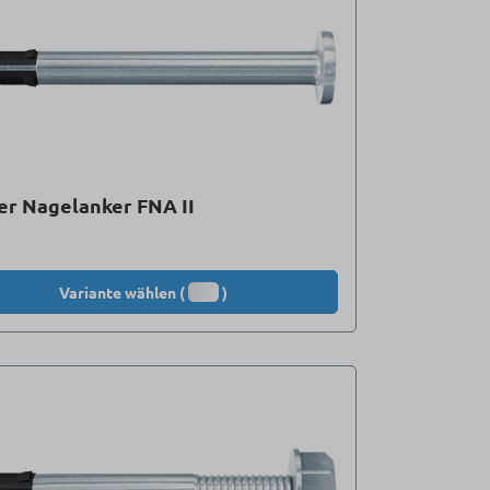
er Nagelanker FNA II
Variante wählen (
)