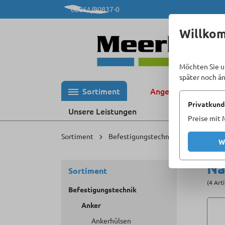
02861/80837-0
 Hauptinhalt springen
Zur Suche springen
Zur Hauptnavigation springen
Willko
Möchten Sie u
später noch ä
Sortiment
Angebote %
Privatkund
Unsere Leistungen
Preise mit 
Sortiment
Befestigungstechnik
Anker
W
Na
Sortiment
(4 Art
Befestigungstechnik
Anker
Ankerhülsen