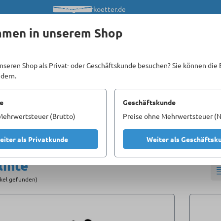
info@meerkoetter.de
mmen in unserem Shop
nseren Shop als Privat- oder Geschäftskunde besuchen? Sie können die 
ndern.
Kataloge
Unsere Homepages
e
Geschäftskunde
Mehrwertsteuer (Brutto)
Preise ohne Mehrwertsteuer (N
efestigungstechnik
Splinte
eiter als Privatkunde
Weiter als Geschäftsk
linte
ikel gefunden)