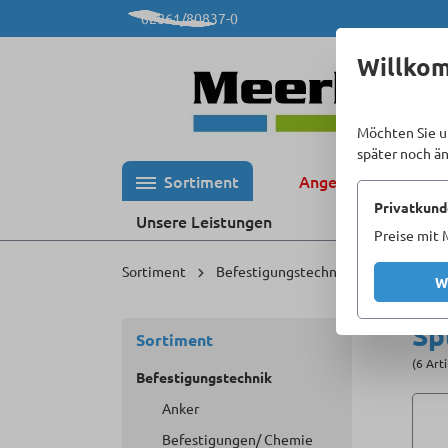
02861/80837-0
 Hauptinhalt springen
Zur Suche springen
Zur Hauptnavigation springen
Willko
Möchten Sie u
später noch ä
Sortiment
Angebote %
Privatkund
Unsere Leistungen
Preise mit 
Sortiment
Befestigungstechnik
Sonstige B
W
Sp
Sortiment
(6 Art
Befestigungstechnik
Anker
Befestigungen/ Chemie