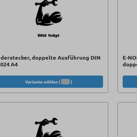
derstecker, doppelte Ausführung DIN
E-NO
1024 A4
doppe
Variante wählen (
)