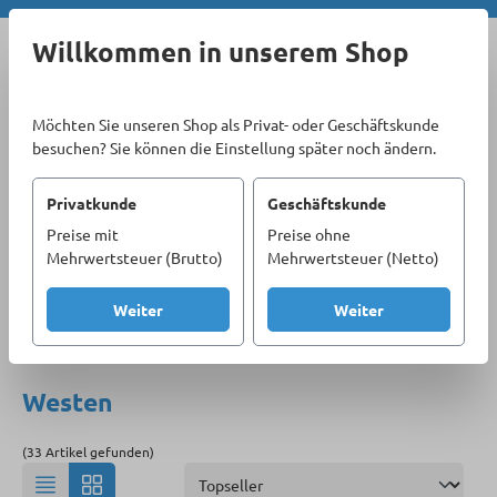
Zum Hauptinhalt springen
Willkommen in unserem Shop
Möchten Sie unseren Shop als Privat- oder Geschäftskunde
besuchen? Sie können die Einstellung später noch ändern.
Privatkunde
Geschäftskunde
Preise mit
Preise ohne
Sortiment
Berufsmoden & Arbeitsschutz
Mehrwertsteuer (Brutto)
Mehrwertsteuer (Netto)
Arbeitsbekleidung
Jacken & Westen
Westen
Weiter
Weiter
Produkte filtern
Westen
(33 Artikel gefunden)