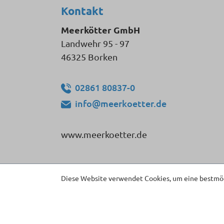
Kontakt
Meerkötter GmbH
Landwehr 95 - 97
46325 Borken
02861 80837-0
info@meerkoetter.de
www.meerkoetter.de
Diese Website verwendet Cookies, um eine bestmög
* Alle Preise inkl. gesetzl