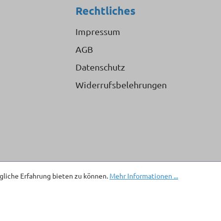
Rechtliches
Impressum
AGB
Datenschutz
Widerrufsbelehrungen
liche Erfahrung bieten zu können.
Mehr Informationen ...
. Mehrwertsteuer zzgl.
Versandkosten
und ggf. Nachnahmegebühren, wen