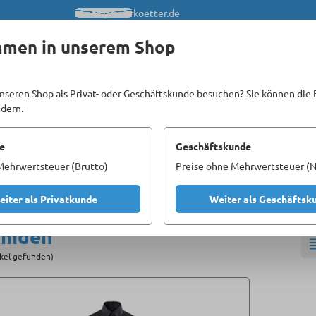
info@meerkoetter.de
mmen in unserem Shop
nseren Shop als Privat- oder Geschäftskunde besuchen? Sie können die 
ndern.
Kataloge
Unsere Homepages
e
Geschäftskunde
Mehrwertsteuer (Brutto)
Preise ohne Mehrwertsteuer (N
beitsbekleidung
Multischutzkleidung
Hemden
eiter als Privatkunde
Weiter als Geschäftsk
emden
ikel gefunden)