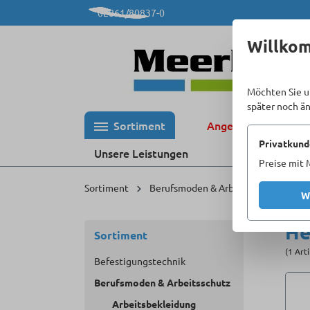
02861/80837-0
 Hauptinhalt springen
Zur Suche springen
Zur Hauptnavigation springen
Willko
Möchten Sie u
später noch ä
Sortiment
Angebote %
Privatkund
Unsere Leistungen
Preise mit 
Sortiment
Berufsmoden & Arbeitsschutz
Ar
W
H
Sortiment
(1 Art
Befestigungstechnik
Berufsmoden & Arbeitsschutz
Arbeitsbekleidung