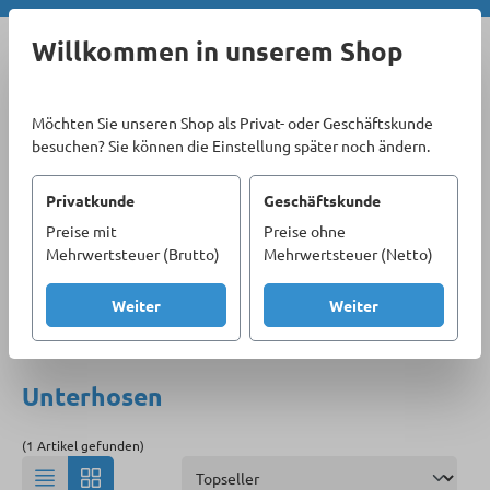
Zum Hauptinhalt springen
Willkommen in unserem Shop
Möchten Sie unseren Shop als Privat- oder Geschäftskunde
besuchen? Sie können die Einstellung später noch ändern.
Privatkunde
Geschäftskunde
Preise mit
Preise ohne
Sortiment
Berufsmoden & Arbeitsschutz
Mehrwertsteuer (Brutto)
Mehrwertsteuer (Netto)
Arbeitsbekleidung
Unterwäsche
Unterhosen
Weiter
Weiter
Produkte filtern
Unterhosen
(1 Artikel gefunden)