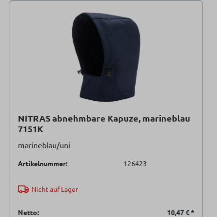
NITRAS abnehmbare Kapuze, marineblau
7151K
marineblau/uni
Artikelnummer:
126423
Nicht auf Lager
Netto:
10,47 €
*