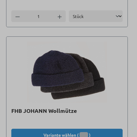
Einheit
Anzahl verringern
Anzahl erhöhen
FHB JOHANN Wollmütze
Variante wählen (
)