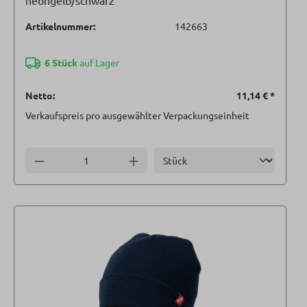
neongelb/schwarz
Artikelnummer:
142663
6 Stück
auf Lager
Netto:
11,14 €
*
Verkaufspreis pro ausgewählter Verpackungseinheit
Einheit
Anzahl verringern
Anzahl erhöhen