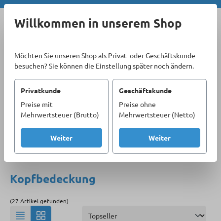
Zum Hauptinhalt springen
Willkommen in unserem Shop
Möchten Sie unseren Shop als Privat- oder Geschäftskunde
besuchen? Sie können die Einstellung später noch ändern.
Privatkunde
Geschäftskunde
Preise mit
Preise ohne
Sortiment
Berufsmoden & Arbeitsschutz
Mehrwertsteuer (Brutto)
Mehrwertsteuer (Netto)
Arbeitsbekleidung
Zubehör
Kopfbedeckung
Weiter
Weiter
Produkte filtern
Kopfbedeckung
(27 Artikel gefunden)