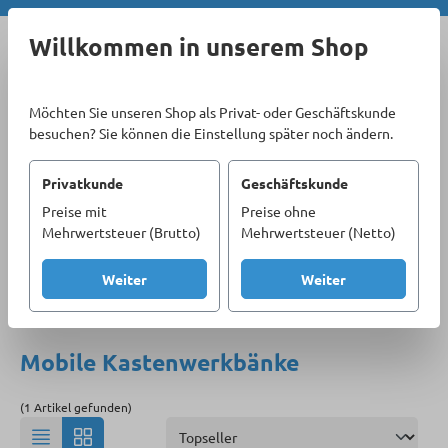
Zum Hauptinhalt springen
Willkommen in unserem Shop
Möchten Sie unseren Shop als Privat- oder Geschäftskunde
besuchen? Sie können die Einstellung später noch ändern.
Privatkunde
Geschäftskunde
Preise mit
Preise ohne
Sortiment
Betriebseinrichtung
Betrieb
Mehrwertsteuer (Brutto)
Mehrwertsteuer (Netto)
Arbeitstische, Werkbänke
Mobile Kastenwerkbänke
Weiter
Weiter
Produkte filtern
Mobile Kastenwerkbänke
(1 Artikel gefunden)