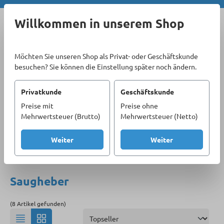
Zum Hauptinhalt springen
Willkommen in unserem Shop
Möchten Sie unseren Shop als Privat- oder Geschäftskunde
besuchen? Sie können die Einstellung später noch ändern.
Privatkunde
Geschäftskunde
Preise mit
Preise ohne
Sortiment
Betriebseinrichtung
Transport
Mehrwertsteuer (Brutto)
Mehrwertsteuer (Netto)
Hebegeräte und Zubehör
Saugheber
Weiter
Weiter
Produkte filtern
Saugheber
(8 Artikel gefunden)