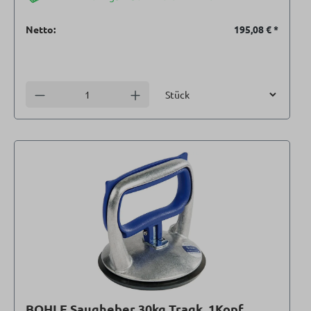
Netto:
195,08 €
*
Einheit
Anzahl verringern
Anzahl erhöhen
BOHLE Saugheber 30kg Tragk. 1Kopf