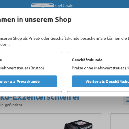
info@meerkoetter.de
mmen in unserem Shop
nseren Shop als Privat- oder Geschäftskunde besuchen? Sie können die 
ndern.
Kataloge
Unsere Homepages
e
Geschäftskunde
Mehrwertsteuer (Brutto)
Preise ohne Mehrwertsteuer (N
uge
Schleifen & Winkelschleifer
Akku-Exzenterschleifer
eiter als Privatkunde
Weiter als Geschäftsk
ku-Exzenterschleifer
ikel gefunden)