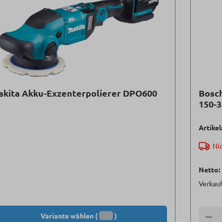
akita Akku-Exzenterpolierer DPO600
Bosch
150-3
Artike
Nic
Netto:
Verkauf
Variante wählen (
)
Anzah