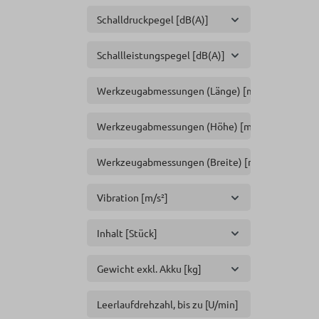
Schalldruckpegel [dB(A)]
Schallleistungspegel [dB(A)]
Werkzeugabmessungen (Länge) [mm]
Werkzeugabmessungen (Höhe) [mm]
Werkzeugabmessungen (Breite) [mm]
Vibration [m/s²]
Inhalt [Stück]
Gewicht exkl. Akku [kg]
Leerlaufdrehzahl, bis zu [U/min]