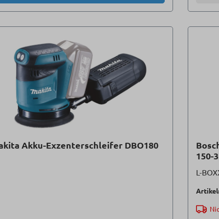
akita Akku-Exzenterschleifer DBO180
Bosch
150-3
L-BOX
Artike
Nic