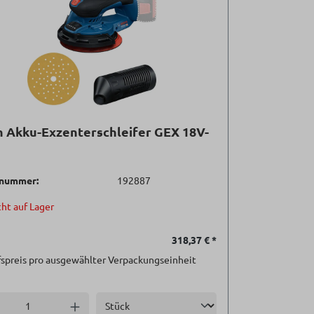
 Akku-Exzenterschleifer GEX 18V-
lnummer:
192887
ht auf Lager
318,37 €
*
spreis pro ausgewählter Verpackungseinheit
Einheit
l verringern
Anzahl erhöhen