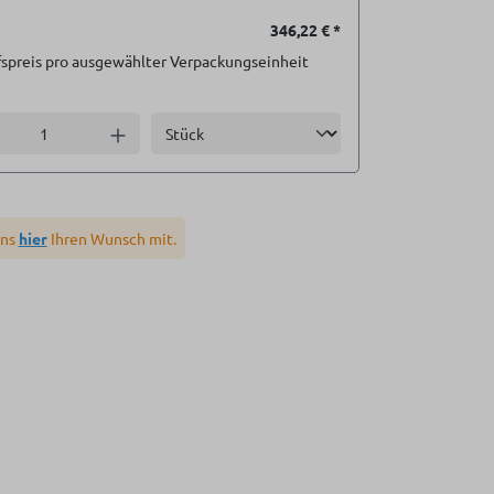
346,22 €
*
spreis pro ausgewählter Verpackungseinheit
Einheit
l verringern
Anzahl erhöhen
uns
hier
Ihren Wunsch mit.