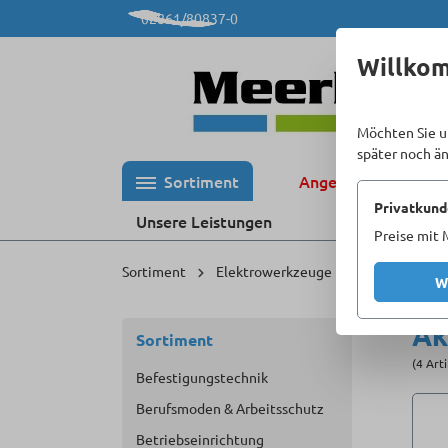
02861/80837-0
 Hauptinhalt springen
Zur Suche springen
Zur Hauptnavigation springen
Willko
Möchten Sie u
später noch ä
Sortiment
Angebote %
Privatkund
Unsere Leistungen
Preise mit 
Sortiment
Elektrowerkzeuge
Akku-Werkze
W
Ak
Sortiment
(4 Art
Befestigungstechnik
Berufsmoden & Arbeitsschutz
Betriebseinrichtung