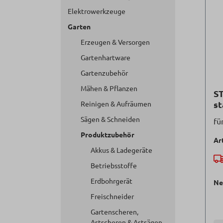
Elektrowerkzeuge
Garten
Erzeugen & Versorgen
Gartenhartware
Gartenzubehör
Mähen & Pflanzen
ST
st
Reinigen & Aufräumen
Sägen & Schneiden
fü
Produktzubehör
Ar
Akkus & Ladegeräte
Betriebsstoffe
Erdbohrgerät
Ne
Freischneider
Gartenscheren,
Astscheren & Astsägen