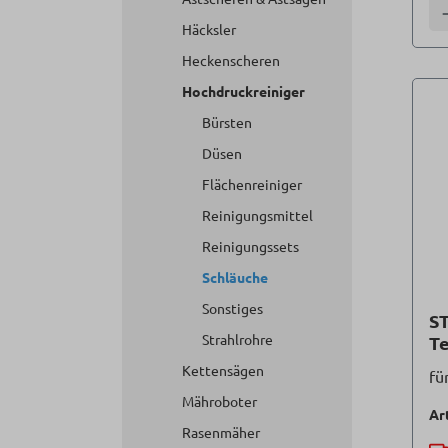
A
Häcksler
Heckenscheren
Hochdruckreiniger
Bürsten
Düsen
Flächenreiniger
Reinigungsmittel
Reinigungssets
Schläuche
Sonstiges
ST
Strahlrohre
T
Kettensägen
fü
Mähroboter
Ar
Rasenmäher