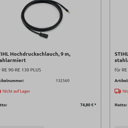
IHL Hochdruckschlauch, 9 m,
STIHL
ahlarmiert
stahl
r RE 90-RE 130 PLUS
für RE
tikelnummer:
132560
Artike
Nicht auf Lager
Nic
tto:
74,80 €
*
Netto: