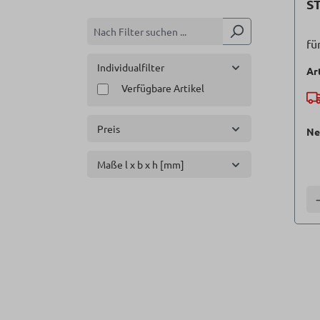
ST
fü
Individualfilter
Ar
Verfügbare Artikel
Preis
Ne
Maße l x b x h [mm]
A