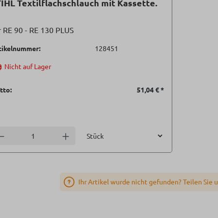
IHL Textilflachschlauch mit Kassette.
r RE 90 - RE 130 PLUS
tikelnummer:
128451
Nicht auf Lager
tto:
51,04 €
*
Einheit
nzahl verringern
Anzahl erhöhen
Ihr Artikel wurde nicht gefunden? Teilen Sie 