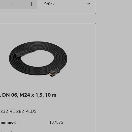
Einheit
l verringern
Anzahl erhöhen
 DN 06, M24 x 1,5, 10 m
für RE 232 RE 282 PLUS
lnummer:
137875