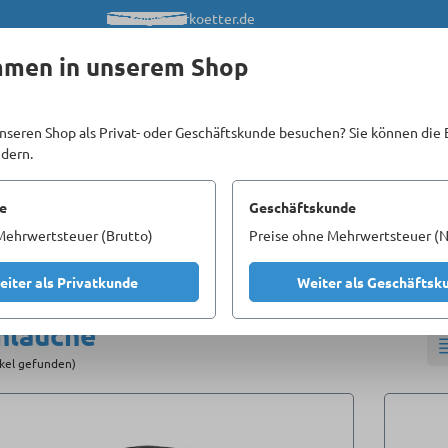
info@meerkoetter.de
mmen in unserem Shop
nseren Shop als Privat- oder Geschäftskunde besuchen? Sie können die 
ndern.
Kataloge
Unsere Homepages
e
Geschäftskunde
Mehrwertsteuer (Brutto)
Preise ohne Mehrwertsteuer (N
hdruckreiniger
Schläuche
eiter als Privatkunde
Weiter als Geschäftsk
hläuche
ikel gefunden)