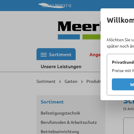
02861/80837-0
 Hauptinhalt springen
Zur Suche springen
Zur Hauptnavigation springen
Willko
Möchten Sie u
später noch ä
Sortiment
Angebote %
Privatkund
Unsere Leistungen
Preise mit 
Sortiment
Garten
Produktzubehör
Hoc
W
Sc
Sortiment
(5 Art
Befestigungstechnik
Berufsmoden & Arbeitsschutz
Betriebseinrichtung