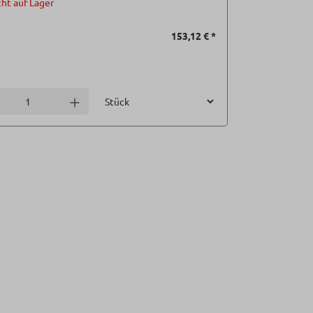
ht auf Lager
153,12 €
*
Einheit
l verringern
Anzahl erhöhen