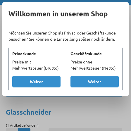
Zum Hauptinhalt springen
Willkommen in unserem Shop
Möchten Sie unseren Shop als Privat- oder Geschäftskunde
besuchen? Sie können die Einstellung später noch ändern.
Privatkunde
Geschäftskunde
Preise mit
Preise ohne
Sortiment
Handwerkzeug
Mehrwertsteuer (Brutto)
Mehrwertsteuer (Netto)
Greif-, Schneid- und Schlagwerkzeuge
Glaserwerkzeuge
Glasschneider
Weiter
Weiter
Produkte filtern
Glasschneider
(1 Artikel gefunden)