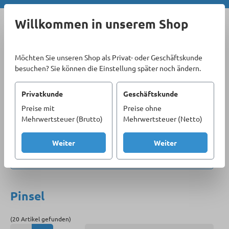
Zum Hauptinhalt springen
Willkommen in unserem Shop
Möchten Sie unseren Shop als Privat- oder Geschäftskunde
besuchen? Sie können die Einstellung später noch ändern.
Privatkunde
Geschäftskunde
Preise mit
Preise ohne
Sortiment
Handwerkzeug
Mehrwertsteuer (Brutto)
Mehrwertsteuer (Netto)
Greif-, Schneid- und Schlagwerkzeuge
Malerwerkzeuge
Pinsel
Weiter
Weiter
Produkte filtern
Pinsel
(20 Artikel gefunden)