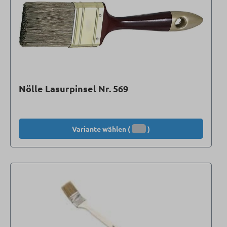
Nölle Lasurpinsel Nr. 569
Variante wählen (
)