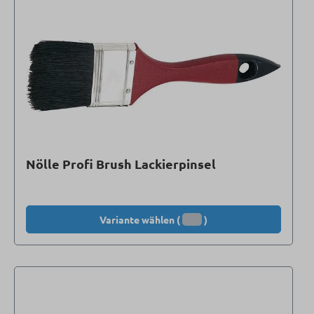
Nölle Profi Brush Lackierpinsel
Variante wählen (
)