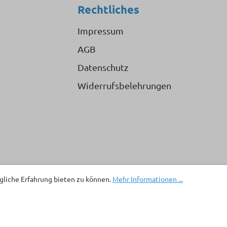
Rechtliches
Impressum
AGB
Datenschutz
Widerrufsbelehrungen
liche Erfahrung bieten zu können.
Mehr Informationen ...
. Mehrwertsteuer zzgl.
Versandkosten
und ggf. Nachnahmegebühren, wen