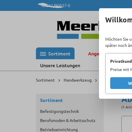
02861/80837-0
 Hauptinhalt springen
Zur Suche springen
Zur Hauptnavigation springen
Willko
Möchten Sie u
später noch ä
Sortiment
Angebote %
Privatkund
Unsere Leistungen
Preise mit 
Sortiment
Handwerkzeug
Greif-, Schneid-
W
Ab
Sortiment
(1 Art
Befestigungstechnik
Berufsmoden & Arbeitsschutz
Betriebseinrichtung