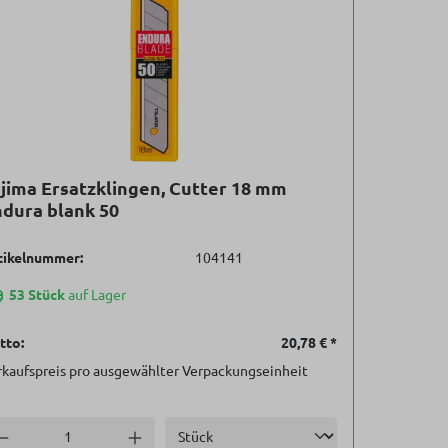
jima Ersatzklingen, Cutter 18 mm
dura blank 50
tikelnummer:
104141
53 Stück
auf Lager
tto:
20,78 €
*
rkaufspreis pro ausgewählter Verpackungseinheit
Einheit
nzahl verringern
Anzahl erhöhen