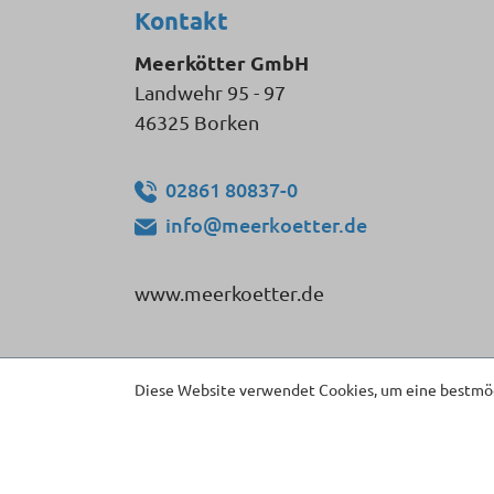
Kontakt
Meerkötter GmbH
Landwehr 95 - 97
46325 Borken
02861 80837-0
info@meerkoetter.de
www.meerkoetter.de
Diese Website verwendet Cookies, um eine bestmög
* Alle Preise inkl. gesetzl