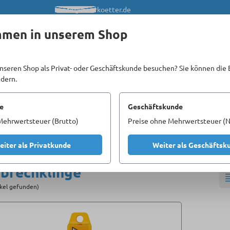
info@meerkoetter.de
mmen in unserem Shop
nseren Shop als Privat- oder Geschäftskunde besuchen? Sie können die 
ndern.
Kataloge
Unsere Homepages
e
Geschäftskunde
Mehrwertsteuer (Brutto)
Preise ohne Mehrwertsteuer (N
 und Schlagwerkzeuge
Messer
Abbrechklinge
eiter als Privatkunde
Weiter als Geschäftsk
brechklinge
ikel gefunden)