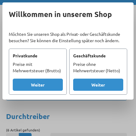
Zum Hauptinhalt springen
Willkommen in unserem Shop
Möchten Sie unseren Shop als Privat- oder Geschäftskunde
besuchen? Sie können die Einstellung später noch ändern.
Privatkunde
Geschäftskunde
Preise mit
Preise ohne
Sortiment
Handwerkzeug
Mehrwertsteuer (Brutto)
Mehrwertsteuer (Netto)
Greif-, Schneid- und Schlagwerkzeuge
Schlagwerkzeuge
Durchtreiber
Weiter
Weiter
Produkte filtern
Durchtreiber
(6 Artikel gefunden)