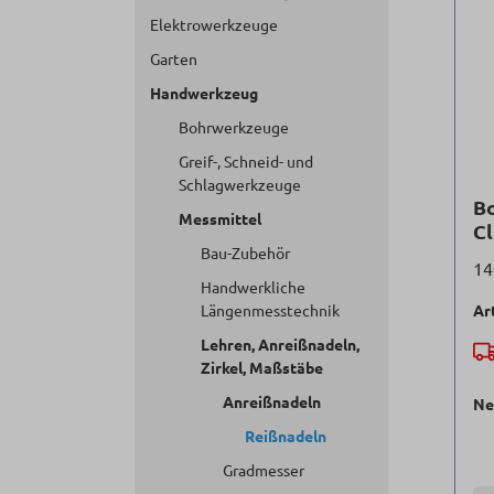
Elektrowerkzeuge
Garten
Handwerkzeug
Bohrwerkzeuge
Greif-, Schneid- und
Schlagwerkzeuge
Bo
Messmittel
Cl
Bau-Zubehör
14
Handwerkliche
Längenmesstechnik
Ar
Lehren, Anreißnadeln,
Zirkel, Maßstäbe
Anreißnadeln
Ne
Reißnadeln
Gradmesser