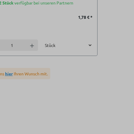
2 Stück
verfügbar bei unseren Partnern
1,78 €
*
Einheit
l verringern
Anzahl erhöhen
uns
hier
Ihren Wunsch mit.