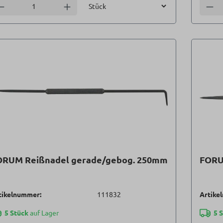
Einheit
nzahl verringern
Anzahl erhöhen
Anzah
ORUM Reißnadel gerade/gebog. 250mm
FORU
tikelnummer:
111832
Artike
5 Stück
auf Lager
5 