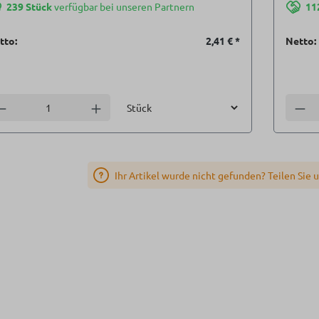
239 Stück
verfügbar bei unseren Partnern
11
tto:
2,41 €
*
Netto:
Einheit
nzahl verringern
Anzahl erhöhen
Anzah
Ihr Artikel wurde nicht gefunden? Teilen Sie 