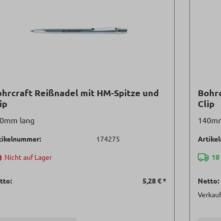
hrcraft Reißnadel mit HM-Spitze und
Bohrc
ip
Clip
0mm lang
140mm 
tikelnummer:
174275
Artike
Nicht auf Lager
18
tto:
5,28 €
*
Netto:
Verkauf