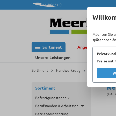
02861/80837-0
 Hauptinhalt springen
Zur Suche springen
Zur Hauptnavigation springen
Willko
Möchten Sie u
später noch ä
Sortiment
Angebote %
Privatkund
Unsere Leistungen
Preise mit 
Sortiment
Handwerkzeug
Messmittel
W
Re
Sortiment
(4 Art
Befestigungstechnik
Berufsmoden & Arbeitsschutz
Betriebseinrichtung