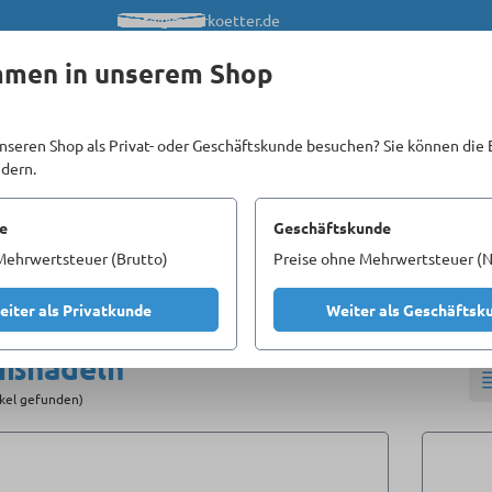
info@meerkoetter.de
mmen in unserem Shop
nseren Shop als Privat- oder Geschäftskunde besuchen? Sie können die 
ndern.
Kataloge
Unsere Homepages
e
Geschäftskunde
Mehrwertsteuer (Brutto)
Preise ohne Mehrwertsteuer (N
Lehren, Anreißnadeln, Zirkel, Maßstäbe
Anreißnadeln
Reißnade
eiter als Privatkunde
Weiter als Geschäftsk
ißnadeln
ikel gefunden)