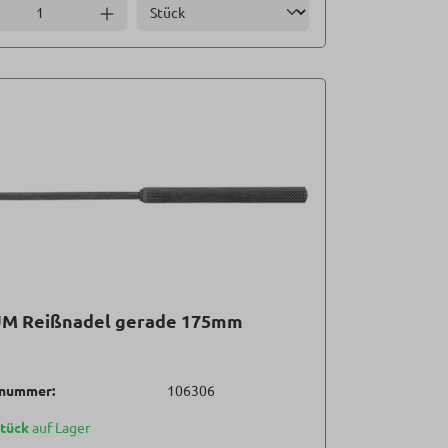
Einheit
l verringern
Anzahl erhöhen
M Reißnadel gerade 175mm
lnummer:
106306
Stück
auf Lager