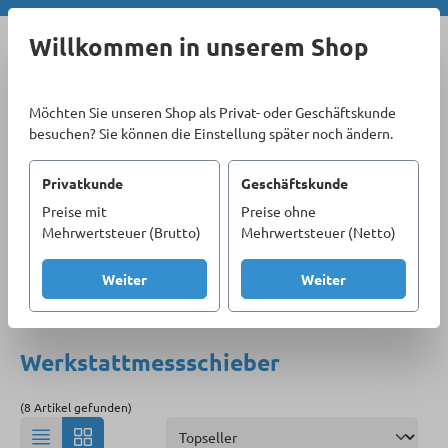
Zum Hauptinhalt springen
Willkommen in unserem Shop
Möchten Sie unseren Shop als Privat- oder Geschäftskunde
besuchen? Sie können die Einstellung später noch ändern.
Privatkunde
Geschäftskunde
Preise mit
Preise ohne
Sortiment
Handwerkzeug
Messmittel
Mehrwertsteuer (Brutto)
Mehrwertsteuer (Netto)
Messschieber
Werkstattmessschieber
Weiter
Weiter
Produkte filtern
Werkstattmessschieber
(8 Artikel gefunden)