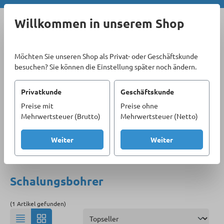
Zum Hauptinhalt springen
Willkommen in unserem Shop
Möchten Sie unseren Shop als Privat- oder Geschäftskunde
besuchen? Sie können die Einstellung später noch ändern.
Privatkunde
Geschäftskunde
Preise mit
Preise ohne
Sortiment
Materialbearbeitung
Bohrer
Mehrwertsteuer (Brutto)
Mehrwertsteuer (Netto)
Schalungsbohrer
Weiter
Weiter
Produkte filtern
Schalungsbohrer
(1 Artikel gefunden)