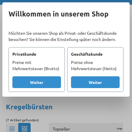
Zum Hauptinhalt springen
Willkommen in unserem Shop
Möchten Sie unseren Shop als Privat- oder Geschäftskunde
besuchen? Sie können die Einstellung später noch ändern.
Privatkunde
Geschäftskunde
Preise mit
Preise ohne
Sortiment
Materialbearbeitung
Drahtbürsten
Mehrwertsteuer (Brutto)
Mehrwertsteuer (Netto)
Kregelbürsten
Weiter
Weiter
Produkte filtern
Kregelbürsten
(7 Artikel gefunden)