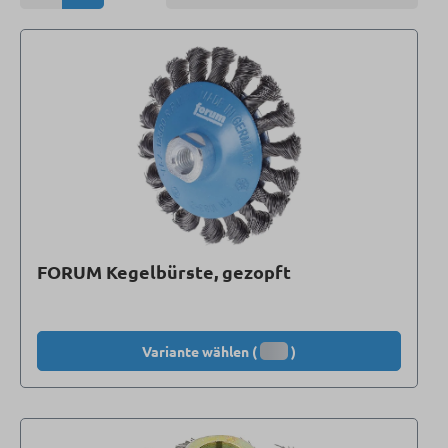
FORUM Kegelbürste, gezopft
Variante wählen (
)