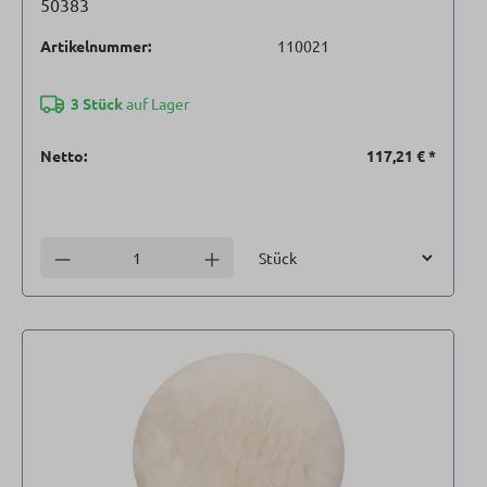
50383
Artikelnummer:
110021
3 Stück
auf Lager
Netto:
117,21 €
*
Einheit
Anzahl verringern
Anzahl erhöhen