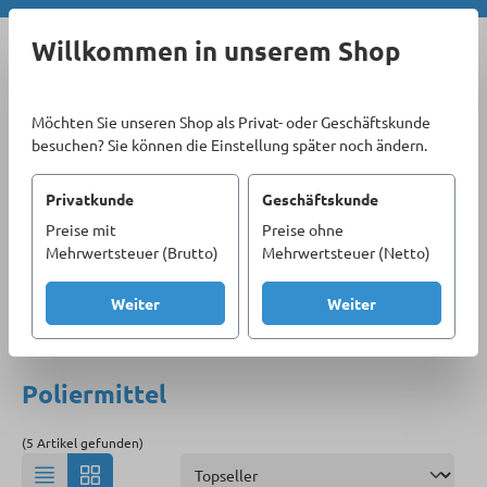
Zum Hauptinhalt springen
Willkommen in unserem Shop
Möchten Sie unseren Shop als Privat- oder Geschäftskunde
besuchen? Sie können die Einstellung später noch ändern.
Privatkunde
Geschäftskunde
Preise mit
Preise ohne
Sortiment
Materialbearbeitung
Polieren
Mehrwertsteuer (Brutto)
Mehrwertsteuer (Netto)
Poliermittel
Weiter
Weiter
Produkte filtern
Poliermittel
(5 Artikel gefunden)