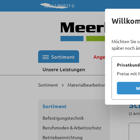
02861/80837-0
 Hauptinhalt springen
Zur Suche springen
Zur Hauptnavigation springen
Willko
Möchten Sie u
später noch ä
Sortiment
Angebote %
Privatkund
Unsere Leistungen
Preise mit 
Sortiment
Materialbearbeitung
X-LOCK
W
Sc
Sortiment
(2 Art
Befestigungstechnik
Berufsmoden & Arbeitsschutz
Betriebseinrichtung