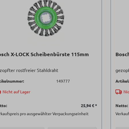
osch X-LOCK Scheibenbürste 115mm
Bosc
zopfter rostfreier Stahldraht
gezopf
tikelnummer:
149777
Artike
Nicht auf Lager
Nic
tto:
25,94 €
*
Netto:
rkaufspreis pro ausgewählter Verpackungseinheit
Verkauf