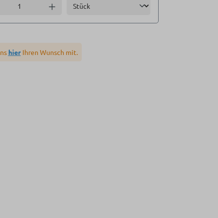
Einheit
l verringern
Anzahl erhöhen
uns
hier
Ihren Wunsch mit.