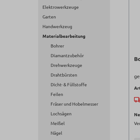
Elektrowerkzeuge
Garten
Handwerkzeug
Materialbearbeitung
Bohrer
Diamantzubehör
B
Drehwerkzeuge
Drahtbürsten
ge
Dicht- & Füllstoffe
Ar
Feilen
Fräser und Hobelmesser
Lochsägen
Ne
Meißel
Ve
Nägel