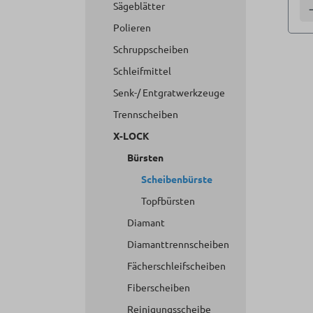
Sägeblätter
A
Polieren
Schruppscheiben
Schleifmittel
Senk-/ Entgratwerkzeuge
Trennscheiben
X-LOCK
Bürsten
Scheibenbürste
Topfbürsten
Diamant
Diamanttrennscheiben
Fächerschleifscheiben
Fiberscheiben
Reinigungsscheibe