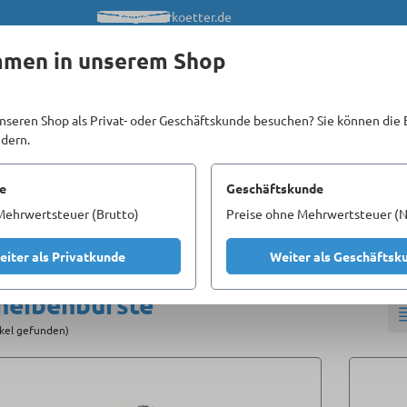
info@meerkoetter.de
mmen in unserem Shop
nseren Shop als Privat- oder Geschäftskunde besuchen? Sie können die 
ndern.
Kataloge
Unsere Homepages
e
Geschäftskunde
Mehrwertsteuer (Brutto)
Preise ohne Mehrwertsteuer (N
Bürsten
Scheibenbürste
eiter als Privatkunde
Weiter als Geschäftsk
heibenbürste
ikel gefunden)