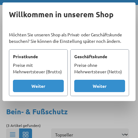
Zum Hauptinhalt springen
Willkommen in unserem Shop
Möchten Sie unseren Shop als Privat- oder Geschäftskunde
besuchen? Sie können die Einstellung später noch ändern.
Privatkunde
Geschäftskunde
Preise mit
Preise ohne
Sortiment
Berufsmoden & Arbeitsschutz
PSA
Mehrwertsteuer (Brutto)
Mehrwertsteuer (Netto)
Bein- & Fußschutz
Weiter
Weiter
Produkte filtern
Bein- & Fußschutz
(3 Artikel gefunden)