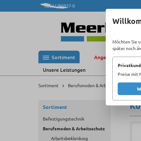
02861/80837-0
 Hauptinhalt springen
Zur Suche springen
Zur Hauptnavigation springen
Willko
Möchten Sie u
später noch ä
Sortiment
Angebote %
Privatkund
Unsere Leistungen
Preise mit 
Sortiment
Berufsmoden & Arbeitsschutz
P
W
Ko
Sortiment
Befestigungstechnik
Berufsmoden & Arbeitsschutz
Arbeitsbekleidung