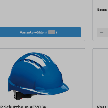
Netto:
Variante wählen (
)
Anzah
SP Schutzhelm »EVO3«
Voss