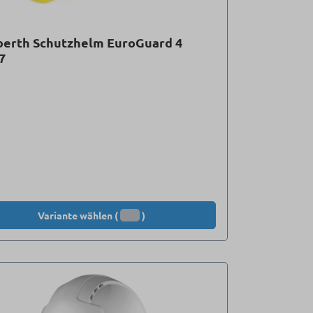
berth Schutzhelm EuroGuard 4
7
Variante wählen (
)