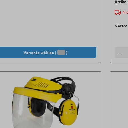
Artike
Nic
Netto:
Variante wählen (
)
Anzah