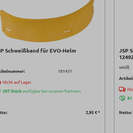
SP Schweißband für EVO-Helm
JSP 
1249
weiß
tikelnummer:
181431
Artike
Nicht auf Lager
Nic
287 Stück
verfügbar bei unseren Partnern
81
tto:
2,95 €
*
Netto: