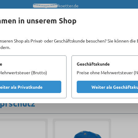
info@meerkoetter.de
mmen in unserem Shop
nseren Shop als Privat- oder Geschäftskunde besuchen? Sie können die 
ndern.
Kataloge
Unsere Homepages
e
Geschäftskunde
Mehrwertsteuer (Brutto)
Preise ohne Mehrwertsteuer (N
SA
Kopfschutz
eiter als Privatkunde
Weiter als Geschäftsk
pfschutz