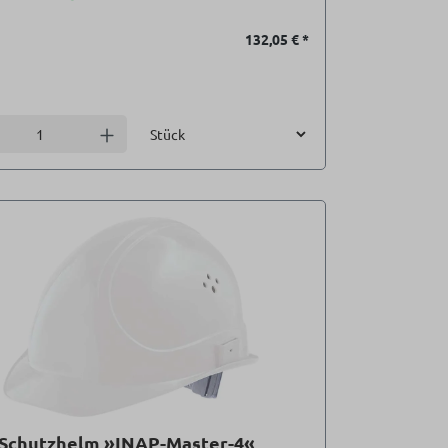
132,05 €
*
Einheit
l verringern
Anzahl erhöhen
 Schutzhelm »INAP-Master-4«