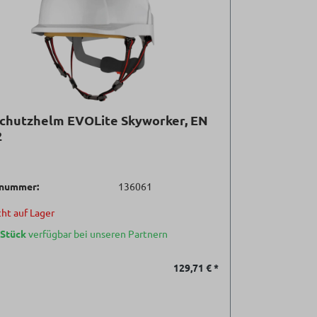
Schutzhelm EVOLite Skyworker, EN
2
lnummer:
136061
ht auf Lager
 Stück
verfügbar bei unseren Partnern
129,71 €
*