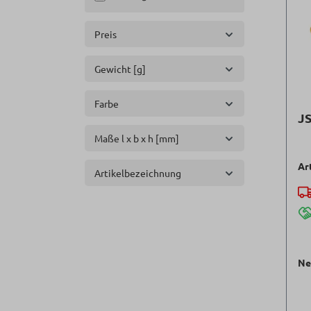
Preis
Gewicht [g]
Farbe
J
Maße l x b x h [mm]
Ar
Artikelbezeichnung
Ne