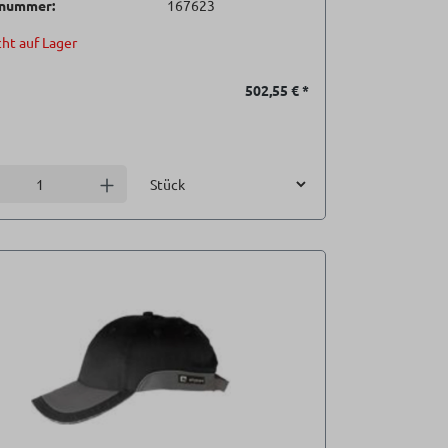
lnummer:
167623
ht auf Lager
502,55 €
*
Einheit
l verringern
Anzahl erhöhen