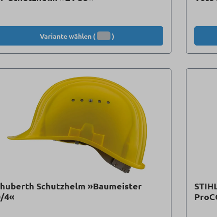
Variante wählen (
)
chuberth Schutzhelm »Baumeister
STIH
0/4«
Pro