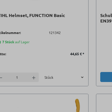
TIHL Helmset, FUNCTION Basic
Schu
EN39
tikelnummer:
121342
7 Stück
auf Lager
tto:
44,65 €
*
Einheit
nzahl verringern
Anzahl erhöhen