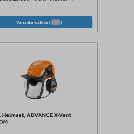
Variante wählen (
)
L Helmset, ADVANCE X-Vent
COM