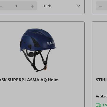
Einheit
nzahl verringern
Anzahl erhöhen
Anzah
ASK SUPERPLASMA AQ Helm
STIH
Artike
1 