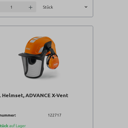
Einheit
l verringern
Anzahl erhöhen
L Helmset, ADVANCE X-Vent
lnummer:
122717
Stück
auf Lager