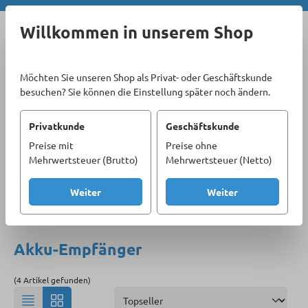
Zum Hauptinhalt springen
Willkommen in unserem Shop
Möchten Sie unseren Shop als Privat- oder Geschäftskunde
besuchen? Sie können die Einstellung später noch ändern.
Privatkunde
Geschäftskunde
Preise mit
Preise ohne
Sortiment
Elektrowerkzeuge
Akku-Werkzeuge
Mehrwertsteuer (Brutto)
Mehrwertsteuer (Netto)
Messen
Akku-Empfänger
Weiter
Weiter
Produkte filtern
Akku-Empfänger
(4 Artikel gefunden)