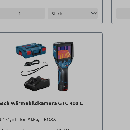
Einheit
nzahl verringern
Anzahl erhöhen
Anzah
osch Wärmebildkamera GTC 400 C
t 1x1,5 Li-Ion Akku, L-BOXX