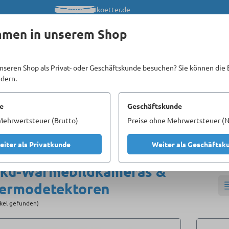
info@meerkoetter.de
mmen in unserem Shop
nseren Shop als Privat- oder Geschäftskunde besuchen? Sie können die 
ndern.
Kataloge
Unsere Homepages
e
Geschäftskunde
Mehrwertsteuer (Brutto)
Preise ohne Mehrwertsteuer (N
uge
Messen
Akku-Wärmebildkameras & Thermodetektoren
eiter als Privatkunde
Weiter als Geschäftsk
ku-Wärmebildkameras &
ermodetektoren
ikel gefunden)