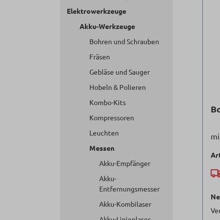
Elektrowerkzeuge
Akku-Werkzeuge
Bohren und Schrauben
Fräsen
Gebläse und Sauger
Hobeln & Polieren
Kombo-Kits
B
Kompressoren
Leuchten
mi
Messen
Ar
Akku-Empfänger
Akku-
Entfernungsmesser
Ne
Akku-Kombilaser
Ve
Akku-Linienlaser