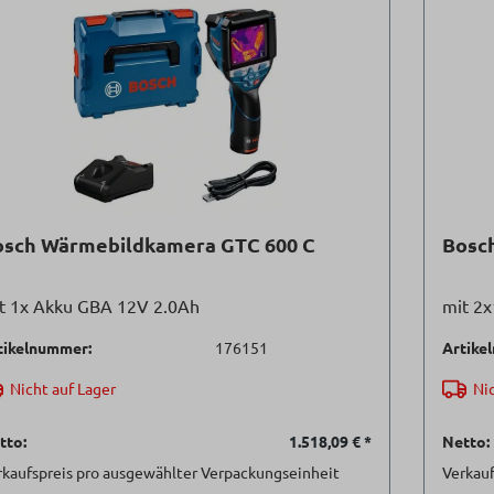
osch Wärmebildkamera GTC 600 C
Bosc
t 1x Akku GBA 12V 2.0Ah
mit 2x
tikelnummer:
176151
Artike
Nicht auf Lager
Nic
tto:
1.518,09 €
*
Netto:
rkaufspreis pro ausgewählter Verpackungseinheit
Verkauf