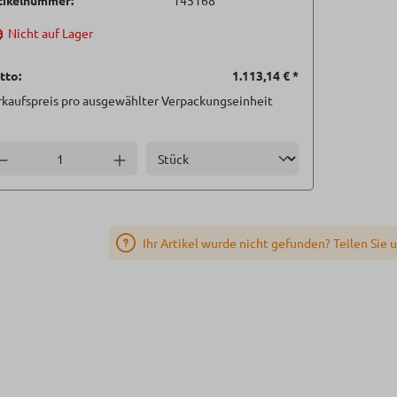
tikelnummer:
145168
Nicht auf Lager
tto:
1.113,14 €
*
rkaufspreis pro ausgewählter Verpackungseinheit
Einheit
nzahl verringern
Anzahl erhöhen
Ihr Artikel wurde nicht gefunden? Teilen Sie 