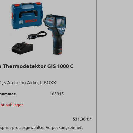
h Thermodetektor GIS 1000 C
1,5 Ah Li-Ion Akku, L-BOXX
lnummer:
168915
ht auf Lager
531,38 €
*
spreis pro ausgewählter Verpackungseinheit