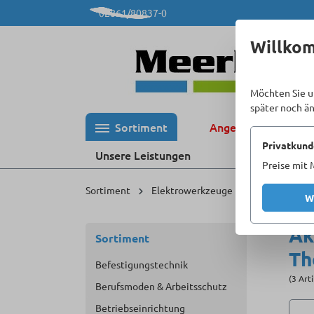
02861/80837-0
 Hauptinhalt springen
Zur Suche springen
Zur Hauptnavigation springen
Willko
Möchten Sie u
später noch ä
Sortiment
Angebote %
Privatkund
Unsere Leistungen
Preise mit 
Sortiment
Elektrowerkzeuge
Akku-Werkze
W
Ak
Sortiment
Th
Befestigungstechnik
(3 Art
Berufsmoden & Arbeitsschutz
Betriebseinrichtung